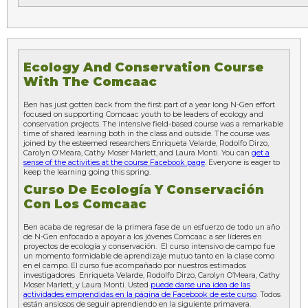
Ecology And Conservation Course
With The Comcaac
Ben has just gotten back from the first part of a year long N-Gen effort
focused on supporting Comcaac youth to be leaders of ecology and
conservation projects. The intensive field-based course was a remarkable
time of shared learning both in the class and outside. The course was
joined by the esteemed researchers Enriqueta Velarde, Rodolfo Dirzo,
Carolyn O’Meara, Cathy Moser Marlett, and Laura Monti. You can
get a
sense of the activities at the course Facebook page
. Everyone is eager to
keep the learning going this spring.
Curso De Ecología Y Conservación
Con Los Comcaac
Ben acaba de regresar de la primera fase de un esfuerzo de todo un año
de N-Gen enfocado a apoyar a los jóvenes Comcaac a ser líderes en
proyectos de ecología y conservación. El curso intensivo de campo fue
un momento formidable de aprendizaje mutuo tanto en la clase como
en el campo. El curso fue acompañado por nuestros estimados
investigadores Enriqueta Velarde, Rodolfo Dirzo, Carolyn O’Meara, Cathy
Moser Marlett, y Laura Monti. Usted
puede darse una idea de las
actividades emprendidas en la página de Facebook de este curso
. Todos
están ansiosos de seguir aprendiendo en la siguiente primavera.