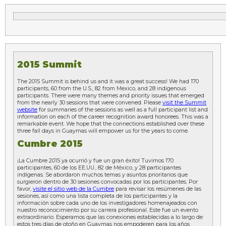
2015 Summit
The 2015 Summit is behind us and it was a great success! We had 170
participants, 60 from the U.S., 82 from Mexico, and 28 indigenous
participants. There were many themes and priority issues that emerged
from the nearly 30 sessions that were convened. Please
visit the Summit
website
for summaries of the sessions as well as a full participant list and
information on each of the career recognition award honorees. This was a
remarkable event. We hope that the connections established over these
three fall days in Guaymas will empower us for the years to come.
Cumbre 2015
¡La Cumbre 2015 ya ocurrió y fue un gran éxito! Tuvimos 170
participantes, 60 de los EE.UU., 82 de México, y 28 participantes
indígenas. Se abordaron muchos temas y asuntos prioritarios que
surgieron dentro de 30 sesiones convocadas por los participantes. Por
favor,
visite el sitio web de la Cumbre
para revisar los resúmenes de las
sesiones, así como una lista completa de los participantes y la
información sobre cada uno de los investigadores homenajeados con
nuestro reconocimiento por su carrera profesional. Este fue un evento
extraordinario. Esperamos que las conexiones establecidas a lo largo de
estos tres días de otoño en Guaymas nos empoderen para los años