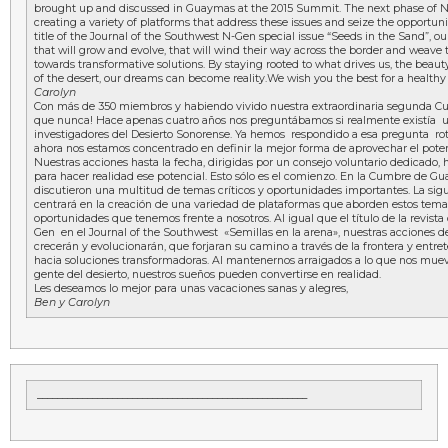
brought up and discussed in Guaymas at the 2015 Summit. The next phase of N
creating a variety of platforms that address these issues and seize the opportunit
title of the Journal of the Southwest N-Gen special issue “Seeds in the Sand”, ou
that will grow and evolve, that will wind their way across the border and weave 
towards transformative solutions. By staying rooted to what drives us, the beaut
of the desert, our dreams can become reality.We wish you the best for a healthy 
Carolyn
Con más de 350 miembros y habiendo vivido nuestra extraordinaria segunda C
que nunca! Hace apenas cuatro años nos preguntábamos si realmente existía
investigadores del Desierto Sonorense. Ya hemos respondido a esa pregunta ro
ahora nos estamos concentrado en definir la mejor forma de aprovechar el poten
Nuestras acciones hasta la fecha, dirigidas por un consejo voluntario dedicado, 
para hacer realidad ese potencial. Esto sólo es el comienzo. En la Cumbre de Gua
discutieron una multitud de temas críticos y oportunidades importantes. La sigu
centrará en la creación de una variedad de plataformas que aborden estos tema
oportunidades que tenemos frente a nosotros. Al igual que el título de la revista
Gen en el Journal of the Southwest «Semillas en la arena», nuestras acciones de
crecerán y evolucionarán, que forjaran su camino a través de la frontera y entret
hacia soluciones transformadoras. Al mantenernos arraigados a lo que nos mueve, 
gente del desierto, nuestros sueños pueden convertirse en realidad.
Les deseamos lo mejor para unas vacaciones sanas y alegres,
Ben y Carolyn
______________________________________________________