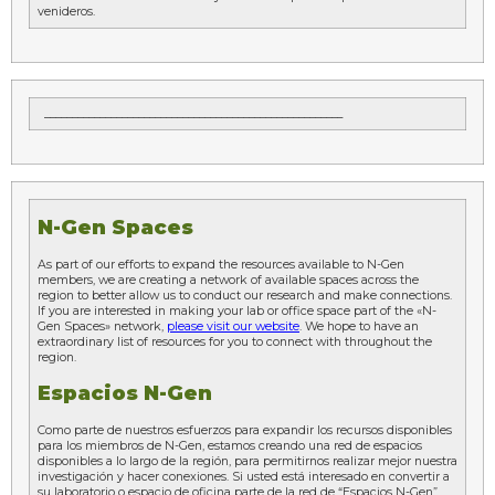
venideros.
______________________________________________________
N-Gen Spaces
As part of our efforts to expand the resources available to N-Gen
members, we are creating a network of available spaces across the
region to better allow us to conduct our research and make connections.
If you are interested in making your lab or office space part of the «N-
Gen Spaces» network,
please visit our website
. We hope to have an
extraordinary list of resources for you to connect with throughout the
region.
Espacios N-Gen
Como parte de nuestros esfuerzos para expandir los recursos disponibles
para los miembros de N-Gen, estamos creando una red de espacios
disponibles a lo largo de la región, para permitirnos realizar mejor nuestra
investigación y hacer conexiones. Si usted está interesado en convertir a
su laboratorio o espacio de oficina parte de la red de “Espacios N-Gen”,