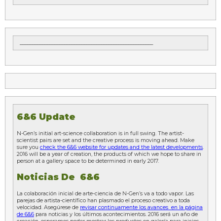
______________________________________________________
6&6 Update
N-Gen’s initial art-science collaboration is in full swing. The artist-
scientist pairs are set and the creative process is moving ahead. Make
sure you
check the 6&6 website for updates and the latest developments
.
2016 will be a year of creation, the products of which we hope to share in
person at a gallery space to be determined in early 2017.
Noticias De 6&6
La colaboración inicial de arte-ciencia de N-Gen’s va a todo vapor. Las
parejas de artista-científico han plasmado el proceso creativo a toda
velocidad. Asegúrese de
revisar continuamente los avances en la página
de 6&6
para noticias y los últimos acontecimientos. 2016 será un año de