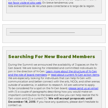
por favor visite el sitio web
. En breve tendremos una
lista extraordinaria de recursos para conectarse a lo largo de la región.
______________________________________________________
Searching For New Board Members
During the Summit we announced the availability of 3 spaces on the N-
Gen board. We are looking for interested and committed individuals to
join in the direction of N-Gen.
Learn more about the structure of N-Gen
and the role of board members
or
read about
current N-Gen action items
.
We are especially looking for individuals that can help N-Gen with
communication and better connect with the arts, NGOs, and other arenas
outside of academia, in addition to research. All are welcome to apply.
To be considered for a spot on the N-Gen board,
please send us an email
with (1) a couple of paragraphs describing how you would make an
important contribution to the board and how you can help realize the N-
Gen vision and (2) a current CV.
We will accept proposals until
December 18, 2015
. If you have any questions, please don’t hesitate to
contact us.