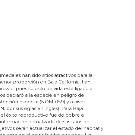
edales han sido sitios atractivos para la
menor proporción en Baja California, han
browni
, pues su ciclo de vida está ligado a
dos declaró a la especie en peligro de
otección Especial (NOM-059) y a nivel
 por sus siglas en inglés). Para Baja
´s el éxito reproductivo fue de pobre a
nformación actualizada de sus sitios de
tivos serán actualizar el estado del hábitat y
ción ambiental en poblados cercanos. Las