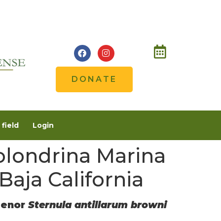
DONATE
field
Login
Golondrina Marina
Baja California
 Menor
Sternula antillarum browni