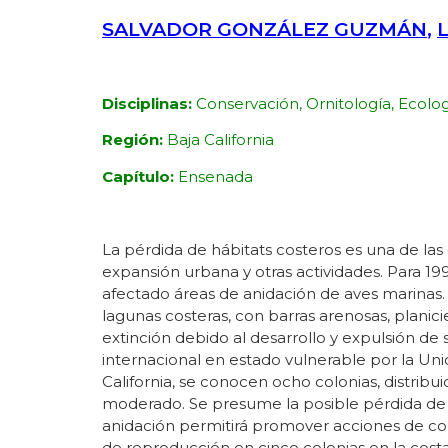
SALVADOR GONZÁLEZ GUZMÁN
,
L
Disciplinas:
Conservación, Ornitología, Ecolo
Región:
Baja California
Capítulo:
Ensenada
La pérdida de hábitats costeros es una de las 
expansión urbana y otras actividades. Para 19
afectado áreas de anidación de aves marinas.
lagunas costeras, con barras arenosas, planici
extinción debido al desarrollo y expulsión de
internacional en estado vulnerable por la Unió
California, se conocen ocho colonias, distribui
moderado. Se presume la posible pérdida de do
anidación permitirá promover acciones de conse
de reproducción en cinco colonias en la cost