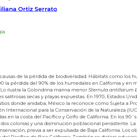
iliana Ortiz Serrato
gía
causas de la pérdida de biodiversidad. Hábitats como los hum
90 la pérdida del 90% de los humedales en California y en 
 Lo ilustra la Golondrina marina menor
Sternula antillarum 
es salitrosas secas y playas expuestas. En 1970, Estados Uni
 sitios donde anidaba, México la reconoce como Sujeta a Pr
n Internacional para la Conservación de la Naturaleza (IUCN,
das en la costa del Pacífico y Golfo de California. En los 90
s colonias y una disminución poblacional persistente. La i
rvación, previa a ser expulsada de Baja California. Los obje
a del Pacífico de Baja California. También se dictara educa