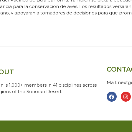
ancia para la conservación de aves. Los resultados versaran
céano, y apoyaran a tomadores de decisiones para que prom
CONTA
OUT
Mail: next
n is 1,000+ members in 41 disciplines across
egions of the Sonoran Desert