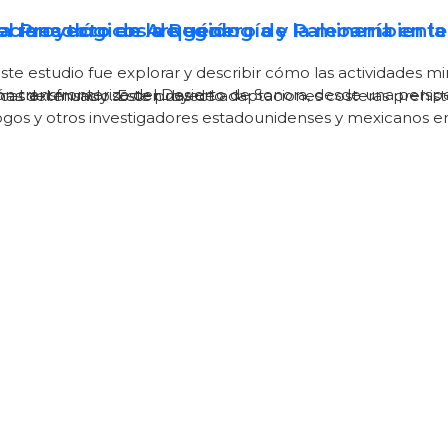
a rana toro en la Región
: el Proyecto de Arqueología y Paleoambient
cioecológicos de género de la minería en la 
este estudio fue explorar y describir cómo las actividades
ión transfronteriza del Desierto de Sonora, desde una perspec
̃inas del mundo. Este proyecto
cas extensas y sostenidas de adaptaciones costeras prehistó
ogos y otros investigadores estadounidenses y mexicanos en