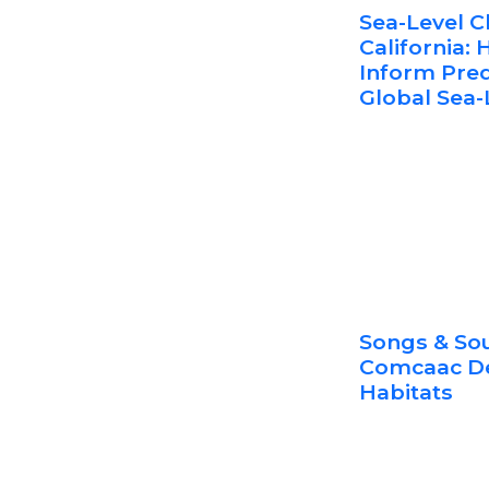
Sea-Level C
California:
Inform Pred
Global Sea-
Songs & So
Comcaac De
Habitats