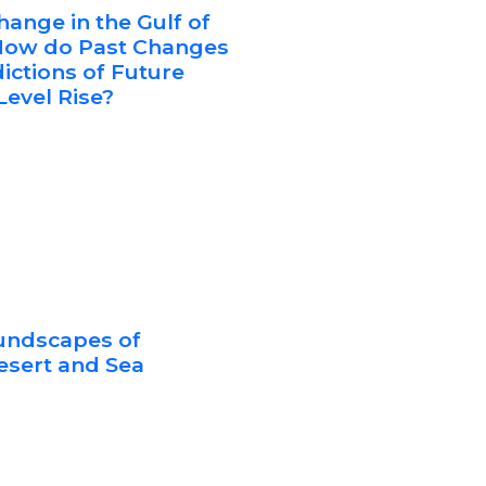
hange in the Gulf of
 How do Past Changes
ictions of Future
Level Rise?
undscapes of
sert and Sea