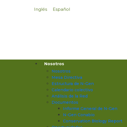
Inglés
Español
Nosotros
Nosotros
Mesa Directiva
Estructura de N-Gen
Calendario colectivo
Análisis de la Red
Documentos
Informe General de N-Gen
N-Gen Conabio
Conservation Biology Report