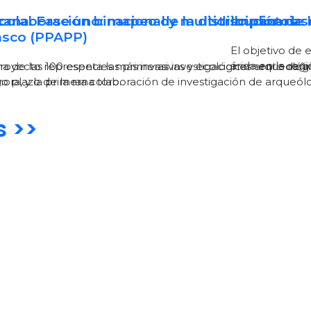
cana. Fase uno: mapeo de la distribución de l
colaboración binacional y multidisciplinaria
Impactos so
sco (PPAPP)
El objetivo de 
árida en la reg
a de las 100 especies más invasivas y ecológicamente dan
royecto representa las primeras investigaciones arqueológi
o plazo de la rana toro.
ora, y la primera colaboración de investigación de arqueól
s >>