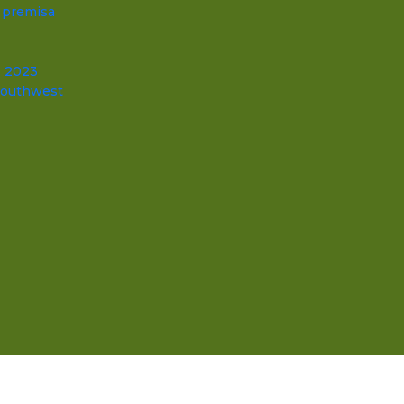
a premisa
, 2023
 Southwest